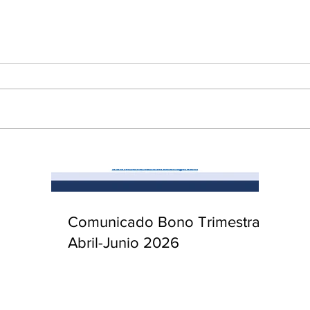
enta
ntras
Co
en
Hu
(Q.
Comunicado Bono Trimestral
Abril-Junio 2026