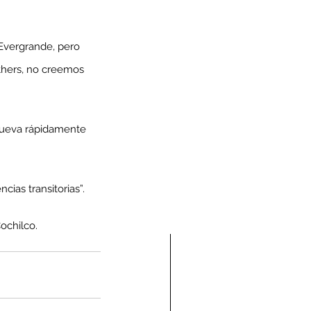
Evergrande, pero 
thers, no creemos 
mueva rápidamente 
cias transitorias”.
ochilco.