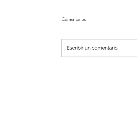
Comentarios
Minería del cobre enfr
menor producción mie
Escribir un comentario...
operaciones avanzan 
inversión y eficiencia