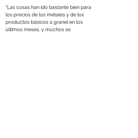
“Las cosas han ido bastante bien para 
los precios de los metales y de los 
productos básicos a granel en los 
últimos meses, y muchos se 
recuperaron para cotizar por encima 
de los niveles anteriores al Covid a 
medida que aumenta la competencia 
por las unidades, en medio de una 
mejora secuencial de la demanda”, 
señala a luz de los datos Colis 
Hamilton, estratega de commodities 
en Bank of Montreal.
Por su parte, Tracey Allen, que ocupa 
el mismo cargo en Goldman Sachs, 
ahonda en informe a sus clientes en 
el efecto de los progresos de las 
vacunas de Pfizer y BoiNTech, por un 