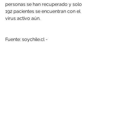
personas se han recuperado y solo 
192 pacientes se encuentran con el 
virus activo aún.
Fuente: soychile.cl - 
https://www.soychile.cl/Antofagasta/
Sociedad/2020/11/18/682401/Regio
n-de-Antofagasta-marco-una-de-las-
cifras-mas-bajas-de-la-pandemia-
Solo-hay-cinco-casos-nuevos-de-
Covid19.aspx