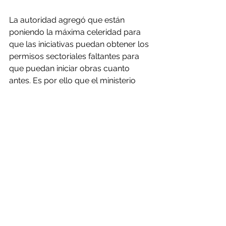
La autoridad agregó que están 
poniendo la máxima celeridad para 
que las iniciativas puedan obtener los 
permisos sectoriales faltantes para 
que puedan iniciar obras cuanto 
antes. Es por ello que el ministerio 
implementó el plan “Más y mejor 
Minería”, que busca acompañar a los 
proyectos antes, durante y después 
de su aprobación ambiental con el 
objetivo de que se concreten.
Fuente: soychile.cl - 
https://www.soychile.cl/Antofagasta/
Norte-
Minero/2020/11/17/682275/82-
proyectos-mineros-recibieron-