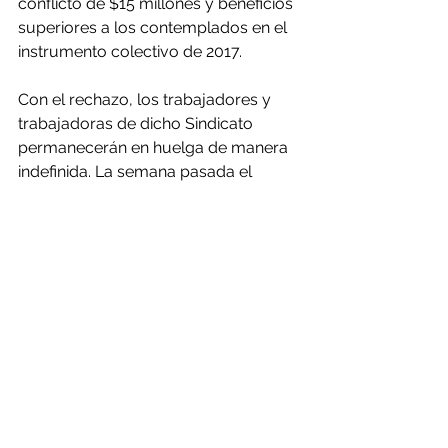
conflicto de $15 millones y beneficios 
superiores a los contemplados en el 
instrumento colectivo de 2017.
Con el rechazo, los trabajadores y 
trabajadoras de dicho Sindicato 
permanecerán en huelga de manera 
indefinida. La semana pasada el 
Sindicato Mina rechazó una última 
oferta de $13,5 millones. Durante el 
proceso de negociación, "Minera 
Candelaria ha presentado varias 
ofertas mejoradas al Sindicato 
Candelaria. Se trata de propuestas 
responsables y transparentes, con el 
objetivo de asegurar la sostenibilidad 
de la fuerza laboral y la necesidad de 
seguir siendo una operación y 
negocio competitivo", indicó la 