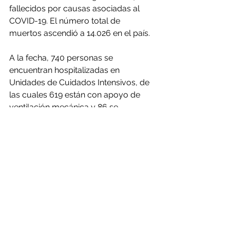
fallecidos por causas asociadas al 
COVID-19. El número total de 
muertos ascendió a 14.026 en el país.
A la fecha, 740 personas se 
encuentran hospitalizadas en 
Unidades de Cuidados Intensivos, de 
las cuales 619 están con apoyo de 
ventilación mecánica y 86 se 
encuentran en estado crítico de 
salud. Con relación a la Red Integrada 
de Salud, existe un total de 367 
ventiladores disponibles para el 
paciente que lo requiera, 
independiente de la región donde se 
encuentre.
Respecto a la de Red de Laboratorios 