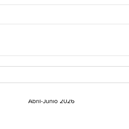
enta
ntras
Co
en
Hu
(Q.
Comunicado Bono Trimestral
Abril-Junio 2026