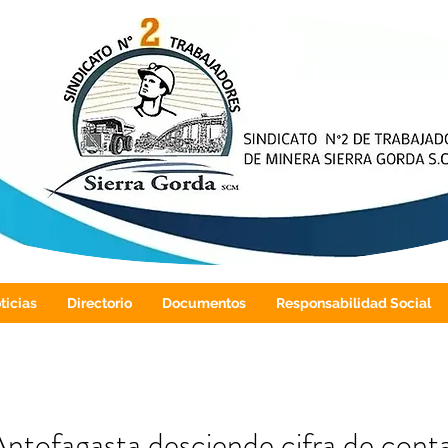
ticias
Directorio
Documentos
Responsabilidad Social
ntofagasta desciende cifra de cont