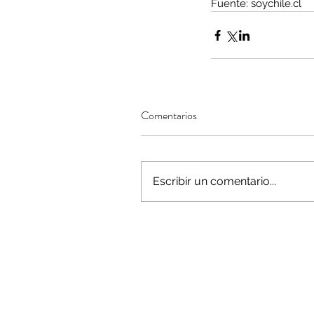
Fuente: soychile.cl
Minería del cobre enfr
menor producción mie
Comentarios
operaciones avanzan 
inversión y eficiencia
Escribir un comentario...