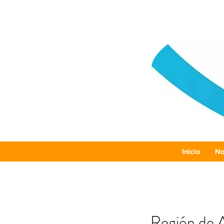
Inicio
No
Región de A