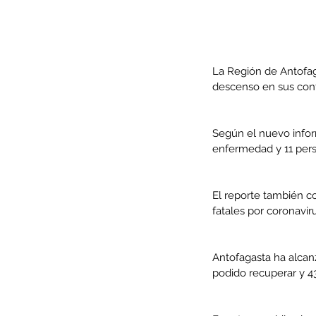
La Región de Antofaga
descenso en sus cont
Según el nuevo infor
enfermedad y 11 perso
El reporte también c
fatales por coronaviru
Our Recent Posts
Antofagasta ha alcan
podido recuperar y 4