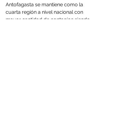
Antofagasta se mantiene como la 
cuarta región a nivel nacional con 
mayor cantidad de contagios siendo 
superada solo por las regiones del 
Biobío, Valparaíso y Metropolitana.
Fuente: soychile.cl
Comentarios
Escribir un comentario...