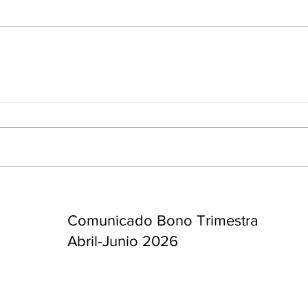
enta
ntras
Co
en
Hu
(Q.
Comunicado Bono Trimestral
Abril-Junio 2026