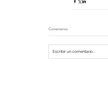
Minería del cobre enfr
Comentarios
menor producción mie
operaciones avanzan 
inversión y eficiencia
Escribir un comentario...