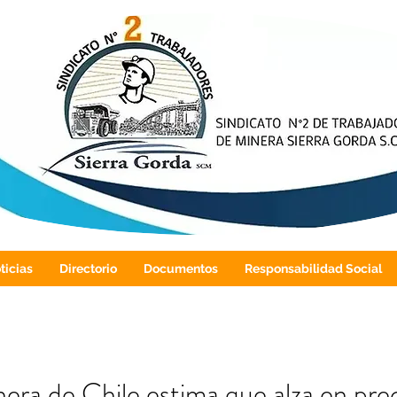
ticias
Directorio
Documentos
Responsabilidad Social
ra de Chile estima que alza en prec