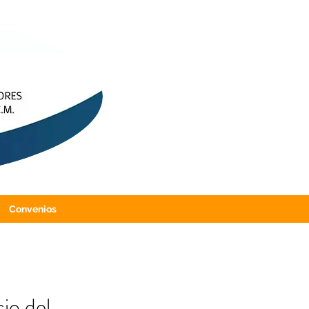
Convenios
io del