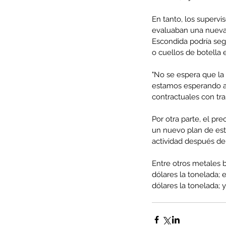
En tanto, los supervi
evaluaban una nueva 
Escondida podría seg
o cuellos de botella 
Minería del cobre enfr
menor producción mie
"No se espera que la
operaciones avanzan 
estamos esperando a 
contractuales con tr
inversión y eficiencia
Por otra parte, el pr
un nuevo plan de estí
actividad después de 
Entre otros metales bá
dólares la tonelada; 
dólares la tonelada; 