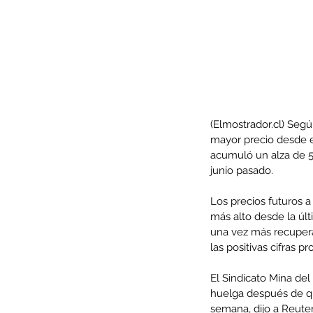
(Elmostrador.cl) Segú
mayor precio desde el
acumuló un alza de 5
junio pasado.
Los precios futuros a
Our Recent Posts
más alto desde la úl
una vez más recupera 
las positivas cifras p
El Sindicato Mina del
huelga después de qu
semana, dijo a Reuter