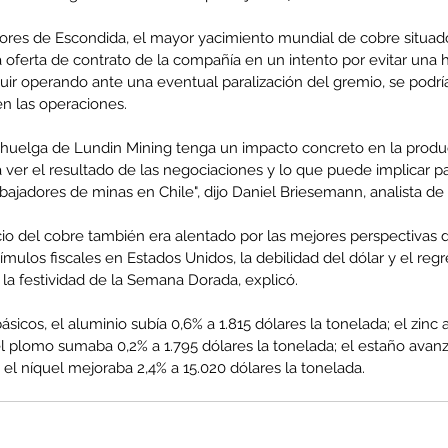
sores de Escondida, el mayor yacimiento mundial de cobre situado
oferta de contrato de la compañía en un intento por evitar una 
uir operando ante una eventual paralización del gremio, se podrí
en las operaciones.
enta
ntras
Co
 huelga de Lundin Mining tenga un impacto concreto en la produ
en
ver el resultado de las negociaciones y lo que puede implicar pa
Hu
abajadores de minas en Chile", dijo Daniel Briesemann, analista 
(Q.
ecio del cobre también era alentado por las mejores perspectivas
mulos fiscales en Estados Unidos, la debilidad del dólar y el regr
la festividad de la Semana Dorada, explicó.
Comunicado Bono Trimestral
sicos, el aluminio subía 0,6% a 1.815 dólares la tonelada; el zinc 
el plomo sumaba 0,2% a 1.795 dólares la tonelada; el estaño avanz
Abril-Junio 2026
y el níquel mejoraba 2,4% a 15.020 dólares la tonelada.