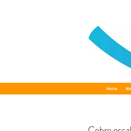
Inicio
No
Cobre esca