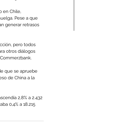
 en Chile, 
huelga. Pese a que 
an generar retrasos 
ndolencias Carlos
cción, pero todos 
ra otros diálogos 
mberto Vega Rivera
de Commerzbank.
E.P.D.)
 de que se apruebe 
eso de China a la 
ascendía 2,8% a 2.432 
aba 0,4% a 18.215 