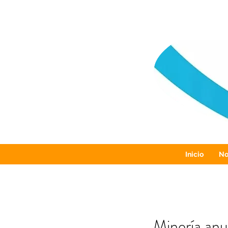
Inicio
No
Minería anu