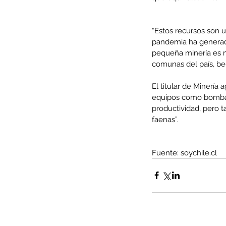
“Estos recursos son 
pandemia ha generado 
pequeña minería es m
Minería del cobre enfr
comunas del país, ben
menor producción mie
operaciones avanzan 
El titular de Minería
equipos como bombas 
inversión y eficiencia
productividad, pero 
faenas”.
Fuente: soychile.cl