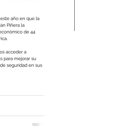
este año en que la 
án Piñera la 
 económico de 44 
ica.
ndolencias Carlos
ros acceder a 
mberto Vega Rivera
 para mejorar su 
E.P.D.)
de seguridad en sus 