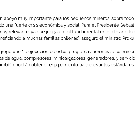
un apoyo muy importante para los pequeños mineros, sobre todo 
una fuerte crisis económica y social. Para el Presidente Sebasti
uy relevante, ya que juega un rol fundamental en el desarrollo
enta
eficiando a muchas familias chilenas”, aseguró el ministro Prokur
ntras
Co
en
 agregó que “la ejecución de estos programas permitirá a los mine
Hu
de agua, compresores, minicargadores, generadores, y servicios
(Q.
también podrán obtener equipamiento para elevar los estándares 
Comunicado Bono Trimestral
Abril-Junio 2026