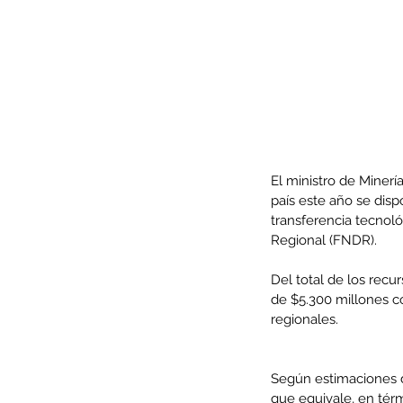
El ministro de Minerí
país este año se dis
transferencia tecnol
Regional (FNDR).
Our Recent Posts
Del total de los rec
de $5.300 millones c
regionales.
Según estimaciones d
que equivale, en tér