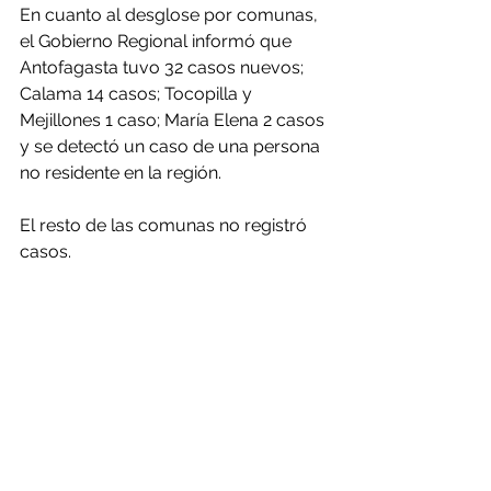
En cuanto al desglose por comunas, 
el Gobierno Regional informó que 
Antofagasta tuvo 32 casos nuevos; 
Calama 14 casos; Tocopilla y 
Mejillones 1 caso; María Elena 2 casos 
y se detectó un caso de una persona 
no residente en la región.
El resto de las comunas no registró 
casos.
Fuente: soychile.cl - 
https://www.soychile.cl/Antofagasta/
Sociedad/2020/09/09/672651/Regi
on-de-Antofagasta-reporto-51-
casos-nuevos-de-personas-
contagiadas-por-el-nuevo-
coronavirus.aspx