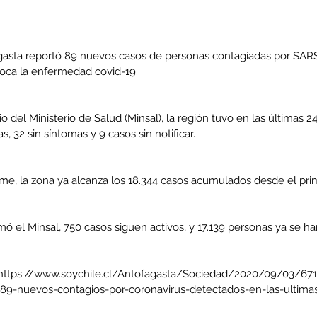
asta reportó 89 nuevos casos de personas contagiadas por SARS
oca la enfermedad covid-19.
o del Ministerio de Salud (Minsal), la región tuvo en las últimas 2
, 32 sin síntomas y 9 casos sin notificar.
me, la zona ya alcanza los 18.344 casos acumulados desde el pri
ó el Minsal, 750 casos siguen activos, y 17.139 personas ya se h
 - https://www.soychile.cl/Antofagasta/Sociedad/2020/09/03/6
-89-nuevos-contagios-por-coronavirus-detectados-en-las-ultima