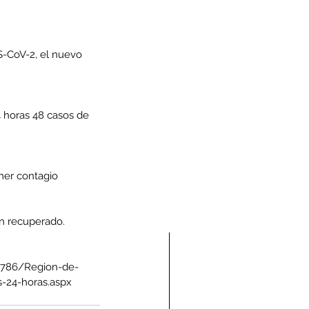
-CoV-2, el nuevo 
4 horas 48 casos de 
mer contagio 
an recuperado.
71786/Region-de-
s-24-horas.aspx