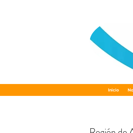
Inicio
No
Región de A