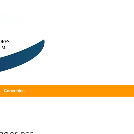
Convenios
agios por