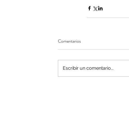
Minería del cobre enfr
menor producción mie
Comentarios
operaciones avanzan 
inversión y eficiencia
Escribir un comentario...