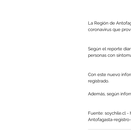
La Región de Antofag
coronavirus que prov
Según el reporte diari
personas con síntomas
Con este nuevo infor
registrado.
Our Recent Posts
Además, según inform
Fuente: soychile.cl
Antofagasta-registro