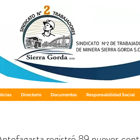
ticias
Directorio
Documentos
Responsabilidad Social
ntofagasta registró 89 nuevos cont