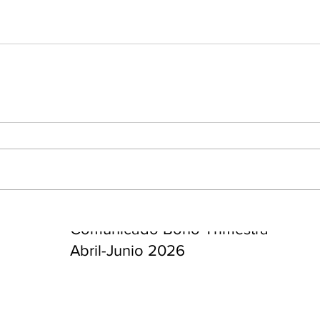
enta
ntras
Co
en
Hu
(Q.
Comunicado Bono Trimestral
Abril-Junio 2026