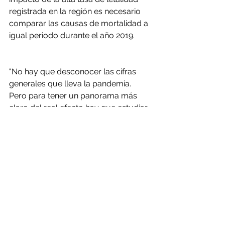
registrada en la región es necesario 
comparar las causas de mortalidad a 
igual periodo durante el año 2019.
"No hay que desconocer las cifras 
generales que lleva la pandemia. 
Pero para tener un panorama más 
claro del real efecto hay que estudiar 
qué otras causas han disminuido este 
año y sobre todo qué ha pasado con 
todas las causa de muerte 
respiratorias del 2019. Hay muchas 
muertes por virus sincicial o 
neumonías en adultos mayores que 
casi no se han visto este año, por 
ejemplo", indica.