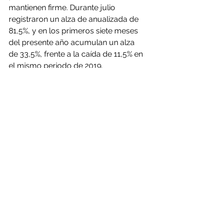
mantienen firme. Durante julio 
registraron un alza de anualizada de 
81,5%, y en los primeros siete meses 
del presente año acumulan un alza 
de 33,5%, frente a la caída de 11,5% en 
el mismo periodo de 2019.
INVENTARIOS EN BODEGAS
Los inventarios de cobre en las tres 
bolsas de metales registraron una 
baja conjunta de 17.513 TM (-4,93%), 
respecto del viernes de la semana 
pasada. La principal caída se produjo 
en la Bolsa de Metales Londres 
(-13,7%). En lo que va del presente 
año, los inventarios de cobre refinado 
en bolsas de metales acumulan un 
alza de 11,2%, en comparación al 
cierre del año 2019.