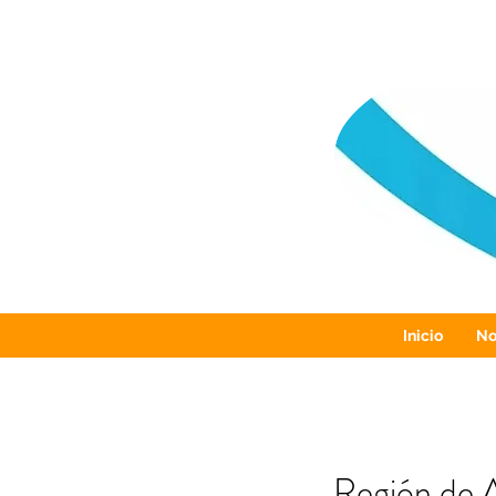
Inicio
No
Región de A