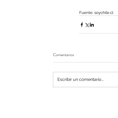
Fuente: soychile.cl
Minería del cobre enfr
menor producción mie
operaciones avanzan 
inversión y eficiencia
Comentarios
Escribir un comentario...