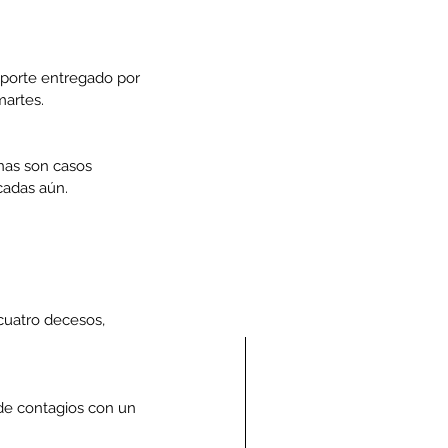
eporte entregado por 
martes.
nas son casos 
cadas aún.
 cuatro decesos, 
de contagios con un 