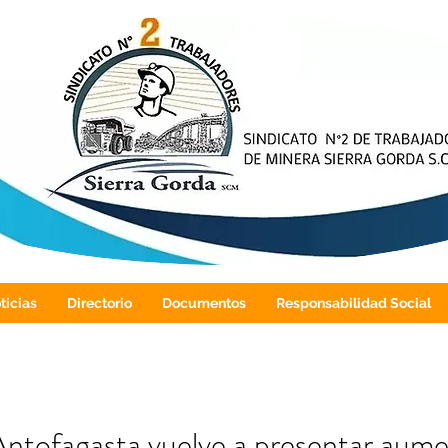
ticias
Directorio
Documentos
Responsabilidad Social
ntofagasta vuelve a presentar aum