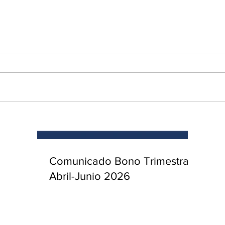
enta
ntras
Co
en
Hu
(Q.
Comunicado Bono Trimestral
Abril-Junio 2026