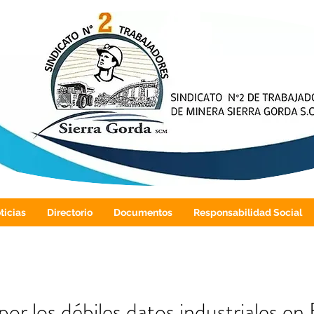
ticias
Directorio
Documentos
Responsabilidad Social
por los débiles datos industriales en