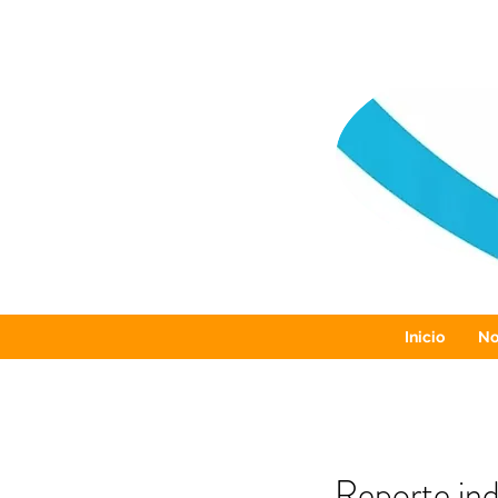
Inicio
No
Reporte ind