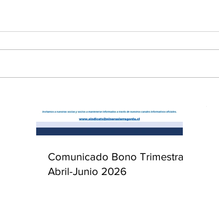
enta
ntras
Co
en
Hu
(Q.
Comunicado Bono Trimestral
Abril-Junio 2026