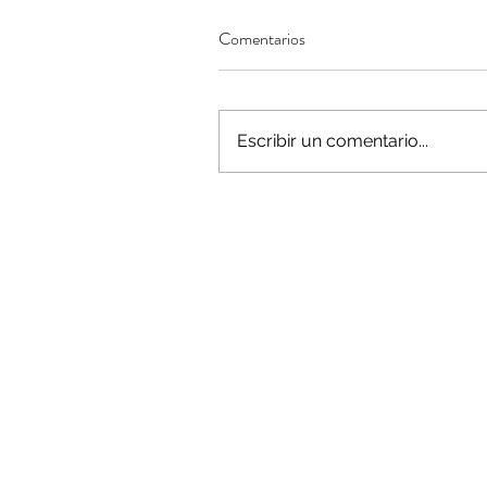
Comentarios
Minería del cobre enfr
Escribir un comentario...
menor producción mie
operaciones avanzan 
inversión y eficiencia