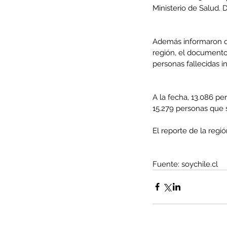
Ministerio de Salud. 
Además informaron que
región, el documento
personas fallecidas ins
A la fecha, 13.086 pe
15.279 personas que 
El reporte de la regi
Our Recent Posts
Fuente: soychile.cl