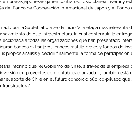
s empresas japonesas ganen contratos, Tokio planea invertir y ex
vés del Banco de Cooperación Internacional de Japón y el Fondo 
co
MEL
MINERIA
Mujer
Mundo sindical
NC
Noticia
Opinion
mado por la Subtel  ahora se da inicio "a la etapa más relevante 
anciamiento de esta infraestructura, la cual contempla la entrega
eleccionada a todas las organizaciones que han presentado interé
figuran bancos extranjeros, bancos multilaterales y fondos de in
us propios análisis y decidir finalmente la forma de participación 
taría informó que “el Gobierno de Chile, a través de la empresa p
 inversión en proyectos con rentabilidad privada—, también está 
nar el aporte de Chile en el futuro consorcio público-privado que 
nfraestructura”.