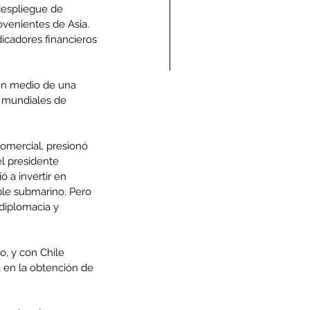
espliegue de 
rovenientes de Asia.
dicadores financieros 
en medio de una 
ndolencias Carlos
 mundiales de 
mberto Vega Rivera
E.P.D.)
omercial, presionó 
l presidente 
 a invertir en 
ble submarino. Pero 
diplomacia y 
o, y con Chile 
 en la obtención de 