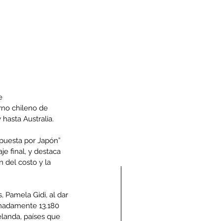
e 
rno chileno de 
hasta Australia.
opuesta por Japón” 
e final, y destaca 
del costo y la 
Pamela Gidi, al dar 
imadamente 13.180 
landa, países que 