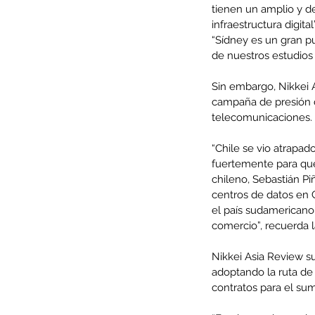
tienen un amplio y d
infraestructura digita
“Sídney es un gran pu
de nuestros estudios
Minería del cobre enfr
Sin embargo, Nikkei 
menor producción mie
campaña de presión d
telecomunicaciones.
operaciones avanzan 
inversión y eficiencia
“Chile se vio atrapad
fuertemente para que
chileno, Sebastián Pi
centros de datos en C
el país sudamericano
comercio”, recuerda l
Nikkei Asia Review su
adoptando la ruta de
contratos para el sum