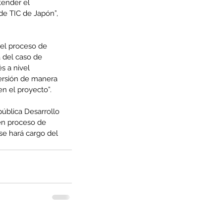
tender el 
de TIC de Japón”, 
del proceso de 
 del caso de 
s a nivel 
versión de manera 
en el proyecto”.
ública Desarrollo 
en proceso de 
se hará cargo del 