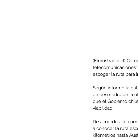
(Elmostrador.cl) Como
telecomunicaciones” d
escoger la ruta para
Según informó la publ
Our Recent Posts
en desmedro de la ofe
que el Gobierno chil
viabilidad.
De acuerdo a lo comu
a conocer la ruta es
kilómetros hasta Aus