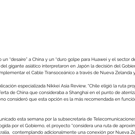
 un “desaire” a China y un “duro golpe para Huawei y el sector d
el gigante asiático interpretaron en Japón la decisión del Gobie
 implementar el Cable Transoceánico a través de Nueva Zelanda y 
icación especializada Nikkei Asia Review, “Chile eligió la ruta pr
rta de China que consideraba a Shanghai en el punto de aterrizaj
eno consideró que esta opción es la más recomendada en función 
nicado esta semana por la subsecretaria de Telecomunicaciones, 
cogida por el Gobierno, el proyecto “considera una ruta de aprox
tralia,  contemplando adicionalmente una conexión por Nueva Ze