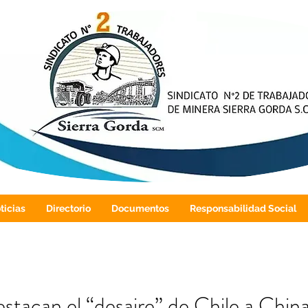
ticias
Directorio
Documentos
Responsabilidad Social
stacan el “desaire” de Chile a China