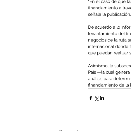
“En el caso de que la
financiamiento a tra
Tags
señala la publicación.
AFP
CUT
Covid-19
DESPIDOS
Economi
De acuerdo a lo infor
cobre
condolencias
litio
saludo
levantamiento del fin
negocios de la ruta s
internacional donde 
que puedan realizar s
Asimismo, la subsecre
País —la cual genera
análisis para determi
financiamiento de la i