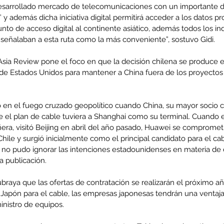
esarrollado mercado de telecomunicaciones con un importante d
l” y además dicha iniciativa digital permitirá acceder a los datos p
nto de acceso digital al continente asiático, además todos los in
 señalaban a esta ruta como la más conveniente”, sostuvo Gidi.
enta
Asia Review pone el foco en que la decisión chilena se produce 
ntras
Co
e Estados Unidos para mantener a China fuera de los proyectos
en
Hu
(Q.
o en el fuego cruzado geopolítico cuando China, su mayor socio c
 el plan de cable tuviera a Shanghai como su terminal. Cuando e
ñera, visitó Beijing en abril del año pasado, Huawei se comprometió
hile y surgió inicialmente como el principal candidato para el ca
 no pudo ignorar las intenciones estadounidenses en materia de 
Comunicado Bono Trimestral
a publicación.
Abril-Junio 2026
braya que las ofertas de contratación se realizarán el próximo añ
 Japón para el cable, las empresas japonesas tendrán una ventaja
inistro de equipos.