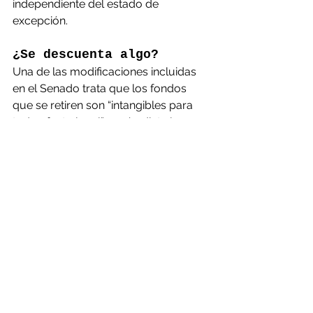
independiente del estado de 
excepción.
¿Se descuenta algo?
Una de las modificaciones incluidas 
en el Senado trata que los fondos 
que se retiren son “intangibles para 
todo efecto legal” según dicta la 
reforma, ya que no se pueden 
retener, descontar, usar en 
compensaciones o embargos.
¿Y los que deben pensión 
alimenticia?
Una excepción a la regla en el tema 
de retenciones, es la existencia de 
deudas de pensiones alimenticias: si 
no se ha pagado, esta se restará de 
los fondos retirados. No obstante, 