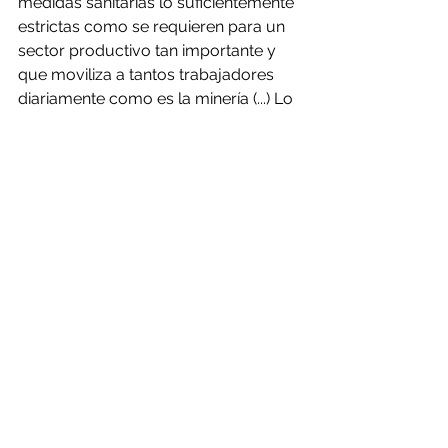
medidas sanitarias lo suficientemente 
estrictas como se requieren para un 
sector productivo tan importante y 
que moviliza a tantos trabajadores 
diariamente como es la minería (...) Lo 
que estamos pidiendo a través de 
este proyecto de ley es que no se 
siga priorizando la productividad 
minera por sobre la salud y vida de 
los trabajadores".
Por su parte, el diputado Pablo Vidal, 
también integrante de la comisión de 
minería, dijo que “no ha existido una 
regla clara por parte de la autoridad. 
Este tipo de decisiones no pueden 
depender de la buena voluntad del 
dueño de una empresa o en este 