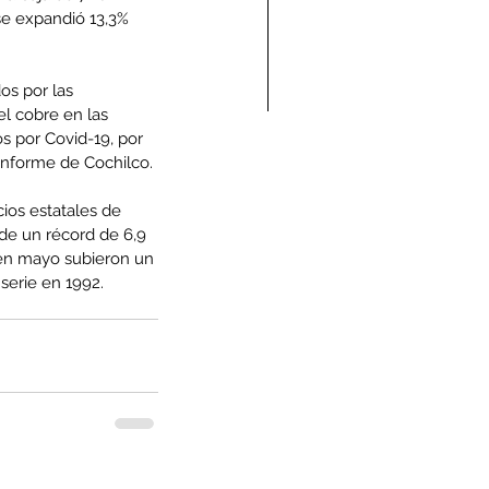
e expandió 13,3% 
s por las 
l cobre en las 
s por Covid-19, por 
ndolencias Carlos
l informe de Cochilco.
mberto Vega Rivera
cios estatales de 
E.P.D.)
de un récord de 6,9 
 en mayo subieron un 
serie en 1992.