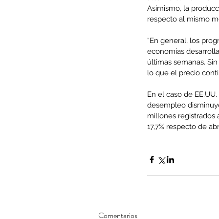
Asimismo, la producc
respecto al mismo m
“En general, los pro
economías desarrollad
Minería del cobre enfr
últimas semanas. Sin
menor producción mie
lo que el precio conti
operaciones avanzan 
En el caso de EE.UU. e
inversión y eficiencia
desempleo disminuyer
millones registrados 
17,7% respecto de abr
Comentarios