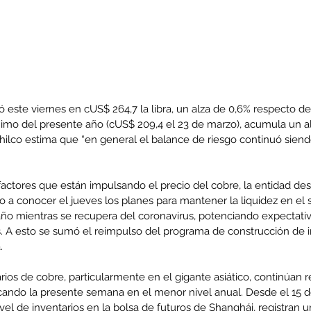
ró este viernes en cUS$ 264,7 la libra, un alza de 0,6% respecto de
nimo del presente año (cUS$ 209,4 el 23 de marzo), acumula un al
hilco estima que “en general el balance de riesgo continuó siendo
 factores que están impulsando el precio del cobre, la entidad de
o a conocer el jueves los planes para mantener la liquidez en el 
año mientras se recupera del coronavirus, potenciando expectativ
A esto se sumó el reimpulso del programa de construcción de in
.
rios de cobre, particularmente en el gigante asiático, continúan
ando la presente semana en el menor nivel anual. Desde el 15 
el de inventarios en la bolsa de futuros de Shanghái, registran u