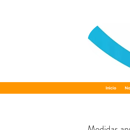
Inicio
No
Medidas anu