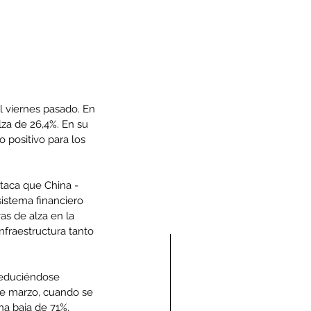
l viernes pasado. En 
za de 26,4%. En su 
 positivo para los 
staca que China -
sistema financiero 
as de alza en la 
fraestructura tanto 
 reduciéndose 
de marzo, cuando se 
na baja de 71%. 