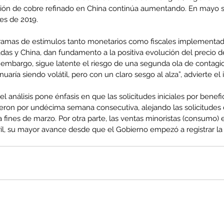
ión de cobre refinado en China continúa aumentando. En mayo s
es de 2019.
gramas de estímulos tanto monetarios como fiscales implementado
as y China, dan fundamento a la positiva evolución del precio de
enta
 embargo, sigue latente el riesgo de una segunda ola de contagio
ntras
Co
nuaría siendo volátil, pero con un claro sesgo al alza”, advierte e
en
Hu
l análisis pone énfasis en que las solicitudes iniciales por benefi
(Q.
on por undécima semana consecutiva, alejando las solicitudes 
a fines de marzo. Por otra parte, las ventas minoristas (consumo)
il, su mayor avance desde que el Gobierno empezó a registrar la 
Comunicado Bono Trimestral
Abril-Junio 2026