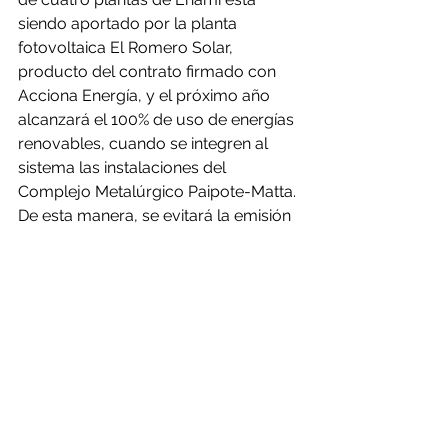
siendo aportado por la planta 
fotovoltaica El Romero Solar, 
producto del contrato firmado con 
Acciona Energía, y el próximo año 
alcanzará el 100% de uso de energías 
renovables, cuando se integren al 
sistema las instalaciones del 
Complejo Metalúrgico Paipote-Matta. 
De esta manera, se evitará la emisión 
a la atmósfera de más de 300.000 
toneladas de CO2 equivalente en 
centrales térmicas, según el mix de 
generación del país”, detalló Prokurica.
Según estimaciones de Cochilco, el 
consumo eléctrico en la minería del 
cobre podría llegar a 33,1 TWh hacia 
2030, lo que se explicaría por razones 