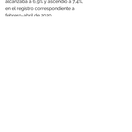
alcanzaba a 6,9% y ascendió a 7,4%, 
en el registro correspondiente a 
febrero-abril de 2020.
En Antofagasta, capital minera de 
Chile, aumentó desde 10,1% a 11,1%, y 
muestra el más alto nivel de 
desempleo entre todas las regiones 
del país.
En el caso de Atacama, incrementa la 
desocupación desde 7,6% a 10,5%; en 
tanto que en Coquimbo aumenta 
desde 6,7%, hace un año, a 10,6% en 
la actualidad.
“Lamentablemente, el desempleo, 
debido la actual contingencia, está 
golpeando con fuerza al país y 