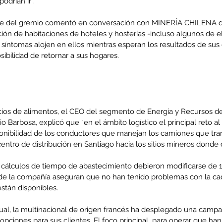
odrían ir”.
te del gremio comentó en conversación con MINERÍA CHILENA 
ión de habitaciones de hoteles y hosterías -incluso algunos de e
 síntomas alojen en ellos mientras esperan los resultados de su
enta
ibilidad de retornar a sus hogares.
ntras
Co
en
Hu
(Q.
icios de alimentos, el CEO del segmento de Energía y Recursos d
o Barbosa, explicó que “en el ámbito logístico el principal reto 
ponibilidad de los conductores que manejan los camiones que tra
entro de distribución en Santiago hacia los sitios mineros donde
Comunicado Bono Trimestral
s cálculos de tiempo de abastecimiento debieron modificarse de 15
Abril-Junio 2026
e la compañía aseguran que no han tenido problemas con la cad
stán disponibles.
ual, la multinacional de origen francés ha desplegado una camp
 opciones para sus clientes. El foco principal  para operar que ha