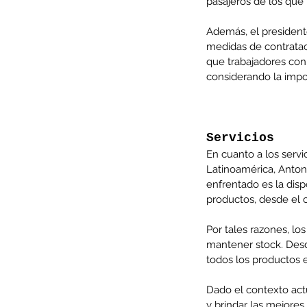
pasajeros de los que p
Además, el presiden
medidas de contratac
que trabajadores con
Minería del cobre enfr
considerando la impos
menor producción mie
operaciones avanzan 
Servicios
inversión y eficiencia
En cuanto a los serv
Latinoamérica, Antoni
enfrentado es la dis
productos, desde el c
Por tales razones, lo
mantener stock. Desd
todos los productos e
Dado el contexto act
y brindar las mejores