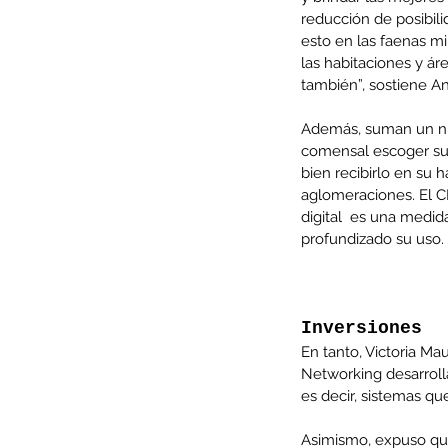
reducción de posibili
esto en las faenas mi
Tags
las habitaciones y ár
AFP
CUT
Covid-19
DESPIDOS
Economi
también”, sostiene A
cobre
condolencias
litio
saludo
Además, suman un nue
comensal escoger su a
bien recibirlo en su 
aglomeraciones. El C
digital  es una medi
profundizado su uso.
Inversiones
En tanto, Victoria Ma
Networking desarrolla
es decir, sistemas qu
Asimismo, expuso que