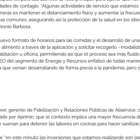
dades de contagio. “Algunas actividades de servicio que estamos 
neras es mantener el distanciamiento físico y aumentar la frecue
eas comunes, asegurando así la protección de la salud en los sitios
co
MEL
MINERIA
Mujer
Mundo sindical
NC
Noticia
Opinion
ntonio Barbosa.
vo formato de horarios para las comidas y el desarrollo de una
limento a través de la aplicación y solicitar recogerlo –modalid
habitación u oficina, permitiendo así que el proceso sea más fluid
EO del segmento de Energía y Recursos enfatizó de todas manera
da que venían desarrollando de forma previa a la pandemia, pero 
urer, gerente de Fidelización y Relaciones Públicas de Aliservice, 
do por Aprimin, que el contexto implica una mayor frecuencia de 
e suenan para detener las labores en cocinas para hacer sanitizac
 “en este minuto las inversiones que estamos realizando son las