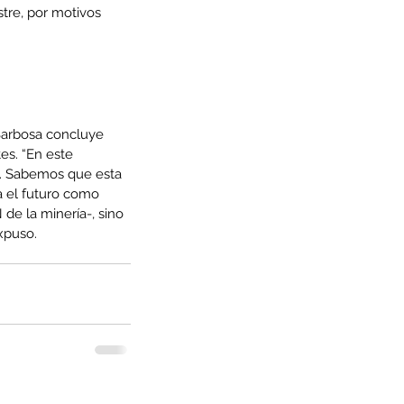
re, por motivos 
Barbosa concluye 
s. “En este 
a. Sabemos que esta 
a el futuro como 
de la minería-, sino 
xpuso.