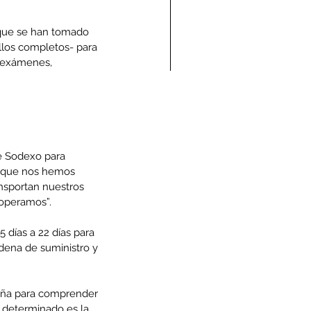
que se han tomado 
llos completos- para 
s exámenes, 
ndolencias Carlos
mberto Vega Rivera
E.P.D.)
e Sodexo para 
al que nos hemos 
nsportan nuestros 
 operamos”.
 días a 22 días para 
ena de suministro y 
aña para comprender 
n determinado es la 