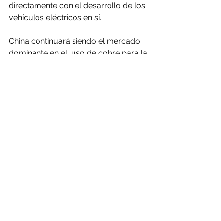
directamente con el desarrollo de los 
vehículos eléctricos en sí.
China continuará siendo el mercado 
dominante en el  uso de cobre para la 
movilidad eléctrica hasta 2030, 
concentrando un 50% del mercado 
global.
Conclusiones
Algunas de las conclusiones de la 
presentación son:
-El Covid-19 tuvo un profundo 