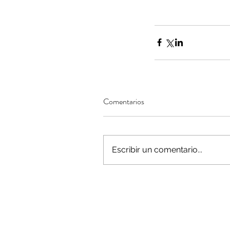
Minería del cobre enfr
menor producción mie
operaciones avanzan 
Comentarios
inversión y eficiencia
Escribir un comentario...