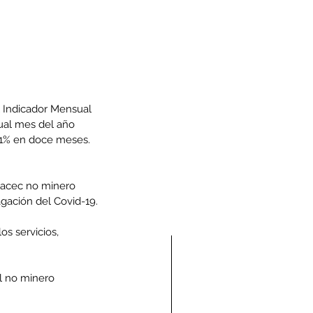
l Indicador Mensual 
ual mes del año 
,1% en doce meses. 
macec no minero 
agación del Covid-19.
os servicios, 
l no minero 