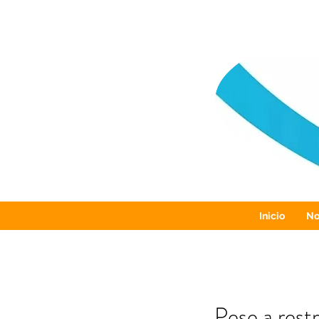
Inicio
No
Pese a rest