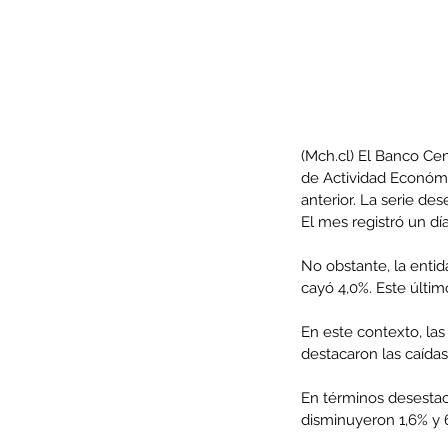
(Mch.cl) El Banco Cen
de Actividad Económ
anterior. La serie d
El mes registró un d
No obstante, la enti
cayó 4,0%. Este últim
Our Recent Posts
En este contexto, las
destacaron las caídas
En términos desestaci
disminuyeron 1,6% y 