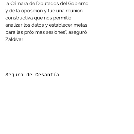
la Cámara de Diputados del Gobierno 
y de la oposición y fue una reunión 
constructiva que nos permitió 
analizar los datos y establecer metas 
para las próximas sesiones”, aseguró 
Zaldívar.
Seguro de Cesantía
“Con las solicitudes respecto al 
Seguro de Cesantía, como yo les dije 
hace una semana que habían 
aumentado las solicitudes de 
prestación del Seguro de Cesantía en 
un 17% respecto de la misma fecha 
del mes anterior, la cifra que 