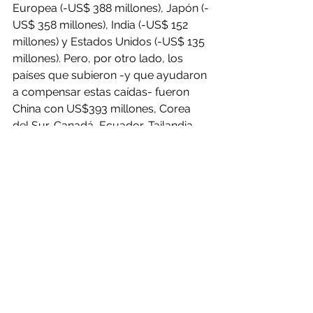
Europea (-US$ 388 millones), Japón (-
US$ 358 millones), India (-US$ 152 
millones) y Estados Unidos (-US$ 135 
millones). Pero, por otro lado, los 
países que subieron -y que ayudaron 
a compensar estas caídas- fueron 
China con US$393 millones, Corea 
del Sur, Canadá, Ecuador, Tailandia, 
Australia y Turquía.
Por el lado de las importaciones, 
estas cayeron un 13% durante el 
primer cuarto del año, equivalente a 
una disminución de US$2.203 
millones en relación con igual lapso 
de tiempo de 2019. China, Japón, 
Brasil, México y Corea del Sur fueron 
los países donde se registraron las 
mayores caídas en las importaciones.