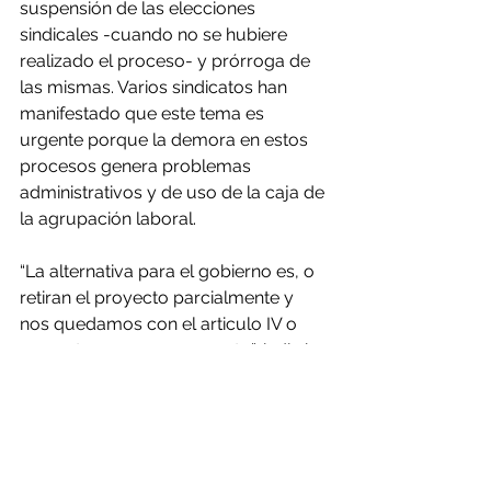
suspensión de las elecciones 
sindicales -cuando no se hubiere 
realizado el proceso- y prórroga de 
las mismas. Varios sindicatos han 
manifestado que este tema es 
urgente porque la demora en estos 
procesos genera problemas 
administrativos y de uso de la caja de 
la agrupación laboral.
“La alternativa para el gobierno es, o 
retiran el proyecto parcialmente y 
nos quedamos con el articulo IV o 
presenta un nuevo proyecto”, indicó 
el titular de la instancia, Juan Pablo 
Letelier (PS). El subsecretario de 
Trabajo, Fernando Arab solicitó más 
tiempo: “Nos parece prudente y 
tomamos la palabra de evaluar 