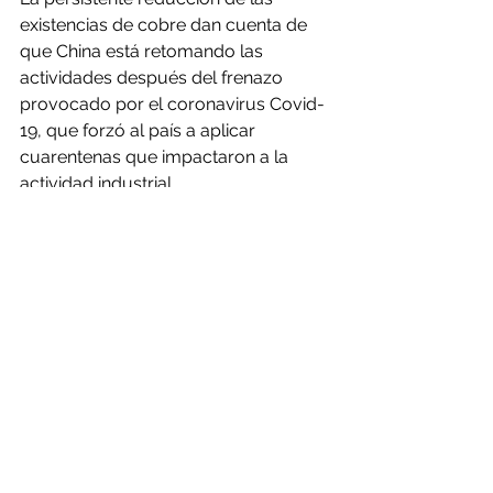
existencias de cobre dan cuenta de 
que China está retomando las 
actividades después del frenazo 
provocado por el coronavirus Covid-
19, que forzó al país a aplicar 
cuarentenas que impactaron a la 
actividad industrial.
Si bien la enfermedad todavía 
amenaza la dinámica económica 
global, en China parece haberse 
estabilizado el brote, lo que le ha 
permitido retomar actividades.
Fuente: REDIMIN