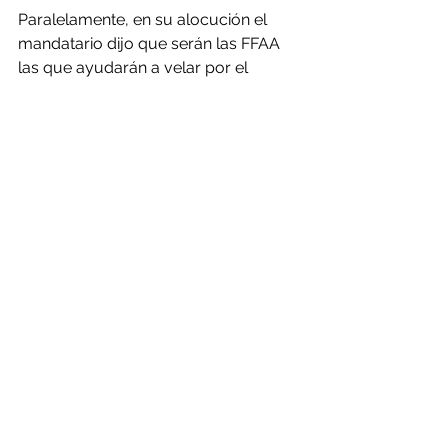
Paralelamente, en su alocución el 
mandatario dijo que serán las FFAA 
las que ayudarán a velar por el 
cumplimiento de las medidas que, de 
acuerdo a las palabras de la 
autoridad, serán anunciadas 
oportunamente durante las próximas 
horas.
Comentarios