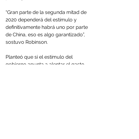
“Gran parte de la segunda mitad de 
2020 dependerá del estímulo y 
definitivamente habrá uno por parte 
de China, eso es algo garantizado”, 
sostuvo Robinson.
Planteó que si el estímulo del 
gobierno apunta a alentar el gasto 
del consumidor y subsidiar la 
economía verde, el cobre, el cobalto 
y el níquel verían un impulso, y el 
escenario podría comenzar a 
recuperarse en la segunda mitad del 
año. Si lo anterior no funciona, y el 
gobierno vuelve al estímulo del tipo 
de infraestructura de la “vieja 
escuela”, sería positivo para el mineral 
de hierro, el acero y el cobre, pero su 