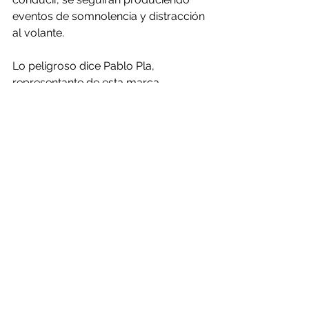
eventos de somnolencia y distracción 
al volante.
Lo peligroso dice Pablo Pla, 
representante de esta marca 
Australiana, es que muchas personas 
olvidan lo rápido que anda un 
vehículo y los segundos que se 
requieren para chocar y pero aún, 
matar a otra persona.
Por eso en Arkansas y Nueva Jersey 
son los únicos dos estados de 
Estados Unidos donde manejar con 
sueño está penalizado legalmente. Sí, 
en esos estados tienen claro que 
manejar cansado o con sueño es 
equivalente a manejar borracho, por 