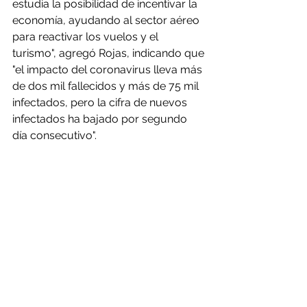
estudia la posibilidad de incentivar la 
economía, ayudando al sector aéreo 
para reactivar los vuelos y el 
turismo", agregó Rojas, indicando que 
"el impacto del coronavirus lleva más 
de dos mil fallecidos y más de 75 mil 
infectados, pero la cifra de nuevos 
infectados ha bajado por segundo 
día consecutivo".
De esta forma, se espera que hoy el 
dólar se mantenga en el rango entre 
los 786 y 800 pesos, pudiendo llegar 
incluso a los $805, en caso de 
romper al alza.
Fuente: soychile.cl - 