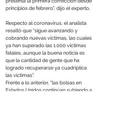
presenta la primera corrección desde 
principios de febrero”, dijo el experto.
Respecto al coronavirus, el analista 
resaltó que “sigue avanzando y 
cobrando nuevas víctimas, las cuales 
ya han superado las 1.000 víctimas 
fatales, aunque la buena noticia es 
que la cantidad de gente que ha 
logrado recuperarse ya cuadriplica 
las víctimas”.
Frente a lo anterior, “las bolsas en 
Estados Unidos continúan subiendo a 
pesar del avance de la enfermedad y 
a pesar de nuevos contagios en el 
país, y llegan a máximos históricos”. 
“Técnicamente, el tipo de cambio en 
el corto plazo debería seguir 
situándose entre los $780 – $800, 