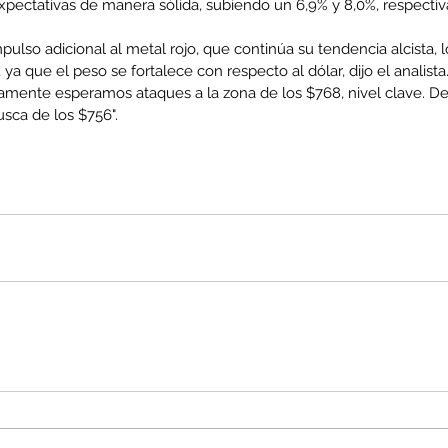
expectativas de manera sólida, subiendo un 6,9% y 8,0%, respecti
pulso adicional al metal rojo, que continúa su tendencia alcista,
 ya que el peso se fortalece con respecto al dólar, dijo el analista.
mente esperamos ataques a la zona de los $768, nivel clave. De
enta
usca de los $756".
ntras
Co
en
Hu
(Q.
Comunicado Bono Trimestral
Abril-Junio 2026