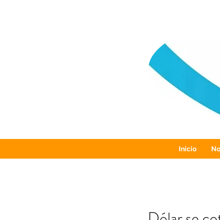
Inicio
No
Dólar se co