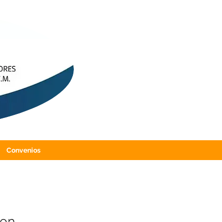
Convenios
con