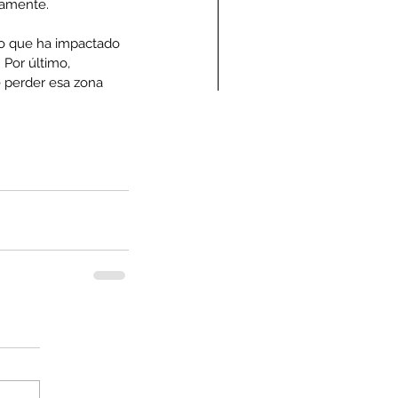
vamente. 
 lo que ha impactado 
 Por último, 
 perder esa zona 
ndolencias Carlos
mberto Vega Rivera
E.P.D.)