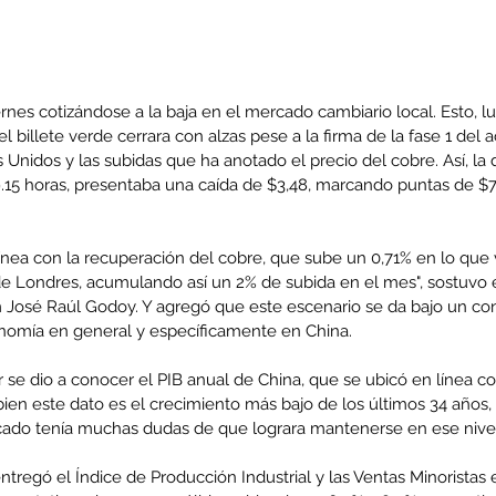
iernes cotizándose a la baja en el mercado cambiario local. Esto, 
el billete verde cerrara con alzas pese a la firma de la fase 1 del
 Unidos y las subidas que ha anotado el precio del cobre. Así, la d
.15 horas, presentaba una caída de $3,48, marcando puntas de $
línea con la recuperación del cobre, que sube un 0,71% en lo que 
e Londres, acumulando así un 2% de subida en el mes", sostuvo el
osé Raúl Godoy. Y agregó que este escenario se da bajo un con
nomía en general y específicamente en China.
 se dio a conocer el PIB anual de China, que se ubicó en línea co
bien este dato es el crecimiento más bajo de los últimos 34 años,
cado tenía muchas dudas de que lograra mantenerse en ese nivel
ntregó el Índice de Producción Industrial y las Ventas Minoristas 