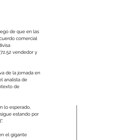
luego de que en las 
 acuerdo comercial 
ivisa 
772,52 vendedor y 
va de la jornada en 
 analista de 
texto de 
n lo esperado, 
 sigue estando por 
".
en el gigante 