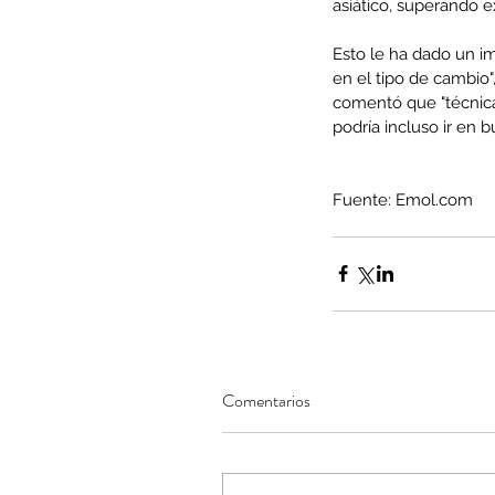
asiático, superando 
Esto le ha dado un im
en el tipo de cambio",
comentó que "técnica
Minería del cobre enfr
podría incluso ir en b
menor producción mie
operaciones avanzan 
Fuente: Emol.com
inversión y eficiencia
Comentarios