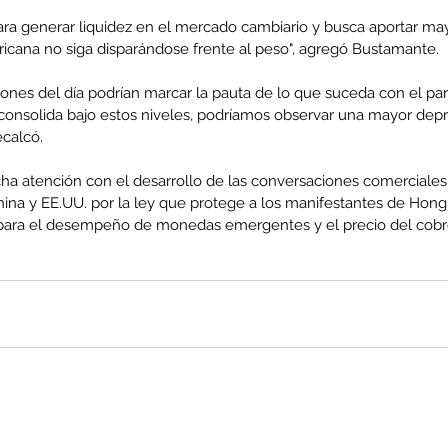
ara generar liquidez en el mercado cambiario y busca aportar may
cana no siga disparándose frente al peso", agregó Bustamante.
ones del día podrían marcar la pauta de lo que suceda con el par d
enta
consolida bajo estos niveles, podríamos observar una mayor depre
ecalcó.
ntras
Co
en
Hu
ha atención con el desarrollo de las conversaciones comerciales,
hina y EE.UU. por la ley que protege a los manifestantes de Hon
(Q.
para el desempeño de monedas emergentes y el precio del cobre 
Comunicado Bono Trimestral
Abril-Junio 2026