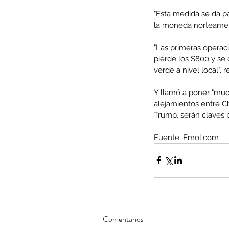
"Esta medida se da p
la moneda norteameri
"Las primeras operaci
Minería del cobre enfr
pierde los $800 y se 
verde a nivel local", r
menor producción mie
operaciones avanzan 
Y llamó a poner "muc
inversión y eficiencia
alejamientos entre C
Trump, serán claves 
Fuente: Emol.com 
Comentarios