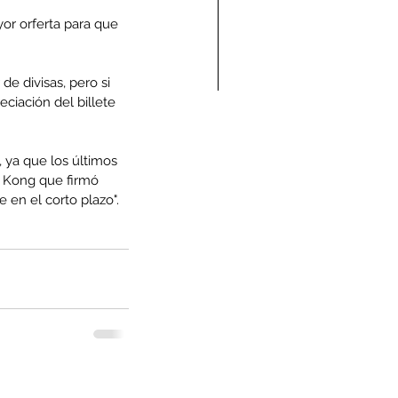
or orferta para que 
e divisas, pero si 
ciación del billete 
ndolencias Carlos
mberto Vega Rivera
 ya que los últimos 
g Kong que firmó 
E.P.D.)
en el corto plazo".