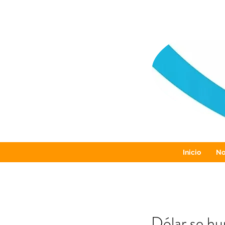
Inicio
No
Dólar se hu