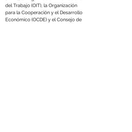
del Trabajo (OIT), la Organización 
para la Cooperación y el Desarrollo 
Económico (OCDE) y el Consejo de 
Estabilidad Financiera.
El comunicado conjunto emitido por 
todas estas partes al término del 
encuentro reitera el apoyo al 
multilateralismo y la cooperación 
internacional como único método 
para resolver los problemas que 
surjan entre países, y subraya la 
necesidad de reforzar la resistencia 
del sistema financiero y de apuntalar 
los sistemas de comercio tomando 
las normas como base, entre otros 
asuntos.