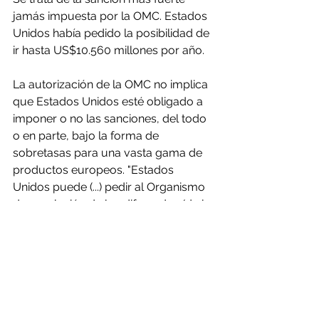
jamás impuesta por la OMC. Estados 
Unidos había pedido la posibilidad de 
ir hasta US$10.560 millones por año.
La autorización de la OMC no implica 
que Estados Unidos esté obligado a 
imponer o no las sanciones, del todo 
o en parte, bajo la forma de 
sobretasas para una vasta gama de 
productos europeos. "Estados 
Unidos puede (...) pedir al Organismo 
de regulación de los diferendos (de la 
OMC, ndlr) la autorización para tomar 
contramedidas para la Unión 
europea y algunos de sus Estados 
miembros, por un monto que no 
supere, en total, 7.496,6 millones de 
dólares anuales", indicó el árbitro de 