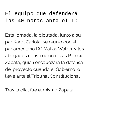
El equipo que defenderá 
las 40 horas ante el TC
Esta jornada, la diputada, junto a su 
par Karol Cariola, se reunió con el 
parlamentario DC Matías Walker y los 
abogados constitucionalistas Patricio 
Zapata, quien encabezará la defensa 
del proyecto cuando el Gobierno lo 
lleve ante el Tribunal Constitucional.
Tras la cita, fue el mismo Zapata 
quien se encargó de anunciar a los 
constitucionalistas que trabajarán 
con él: el equipo estará compuesto el 
abogado de la Universidad de 
Valparaíso, Jaime Bassa; el 