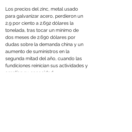
Los precios del zinc, metal usado 
para galvanizar acero, perdieron un 
2,9 por ciento a 2.692 dólares la 
tonelada, tras tocar un mínimo de 
dos meses de 2.690 dólares por 
dudas sobre la demanda china y un 
aumento de suministros en la 
segunda mitad del año, cuando las 
fundiciones reinician sus actividades y 
amplían su capacidad.
En otros metales básicos, el aluminio 
subió un 1,1 por ciento, a 1.816 
dólares; el plomo bajó un 1,2 por 
ciento, a 1.855,5 dólares; el estaño 
ganó un 0,3 por ciento, a 19.375 
dólares; y el níquel perdió un 1,1 por 
ciento, a 12.050 dólares la tonelada.