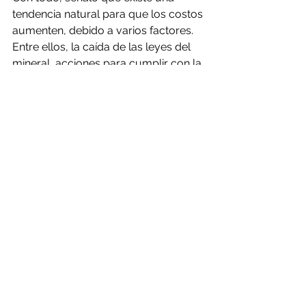
tendencia natural para que los costos 
aumenten, debido a varios factores. 
Entre ellos, la caída de las leyes del 
mineral, acciones para cumplir con la 
normativa ambiental, uso de agua de 
mar en faenas ubicadas a grandes 
distancias y altura sobre el nivel del 
mar y mayores distancias de acarreo. 
Sin embargo, apuntó que “durante 
los últimos dos años la caída de las 
leyes del mineral ha sido menos 
pronunciada que en años anteriores 
y, de mantenerse, ayudaría a 
contener los costos”.
Codelco ofrece $ 13,7 
millones en Chuqui
Beneficios por un total de $13,7 
millones ofreció ayer la estatal 