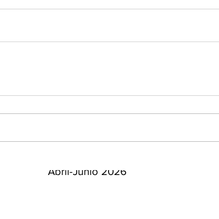
enta
ntras
Co
en
Hu
(Q.
Comunicado Bono Trimestral
Abril-Junio 2026