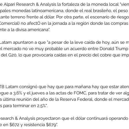
e Alpari Research & Analysis la fortaleza de la moneda local "vie
ipales monedas latinoamericana, donde el real brasileño, el peso
nte terreno frente al dólar. Por otra parte, el escenario de riesgo
ra Comercial) no afectÓ en la jornada a la región donde las compra
nte a la divisa americana".
Latam apuntaron a que "a pesar de la leve caída de hoy, aún se 
 el mercado no ve muy probable un acuerdo entre Donald Trump y
del G20, lo que provocaría caídas en el precio del cobre que imp
TB Latam consignó que hay que para mañana hay que estar atent
gue a 3,6% y el jueves a las actas de FOMC, para tratar de ver alg
la última reunión del año de la Reserva Federal, donde el merca
s para terminar en 2,5%".
esearch & Analysis proyectaron que el dólar continuará operando 
 en $672 y resistencia $679".