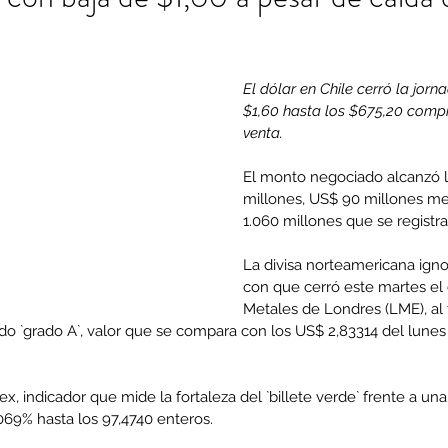
El dólar en Chile cerró la jor
$1,60 hasta los $675,20 compr
venta.
El monto negociado alcanzó 
millones, US$ 90 millones m
1.060 millones que se registra
La divisa norteamericana ignor
con que cerró este martes el 
Metales de Londres (LME), al
ado `grado A`, valor que se compara con los US$ 2,83314 del lunes
dex, indicador que mide la fortaleza del `billete verde` frente a un
9% hasta los 97,4740 enteros.