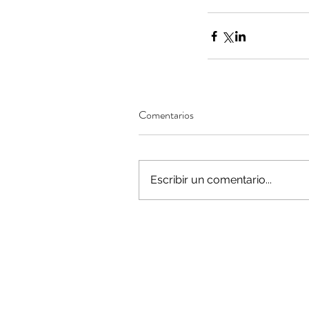
Minería del cobre enfr
menor producción mie
Comentarios
operaciones avanzan 
inversión y eficiencia
Escribir un comentario...