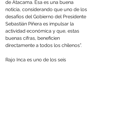
de Atacama. Esa es una buena 
noticia, considerando que uno de los 
desafíos del Gobierno del Presidente 
Sebastián Piñera es impulsar la 
actividad económica y que, estas 
buenas cifras, beneficien 
directamente a todos los chilenos”.
Rajo Inca es uno de los seis 
proyectos estructurales de Codelco 
junto con Chuquicamata 
Subterránea, Nuevo Nivel Mina El 
Teniente y Traspaso Andina, que se 
encuentran en construcción. RT 
Sulfuros II y Desarrollo futuro Andina 
se encuentran en fase de estudio.